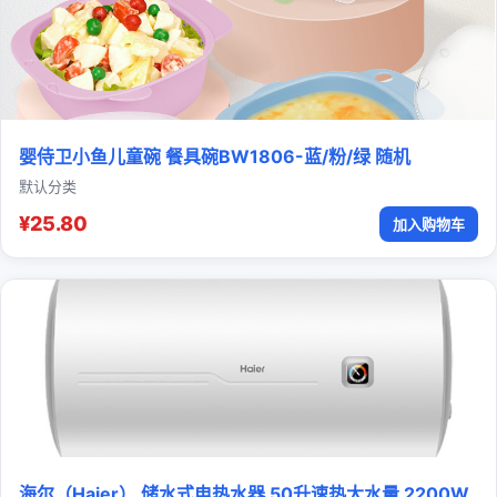
婴侍卫小鱼儿童碗 餐具碗BW1806-蓝/粉/绿 随机
默认分类
¥25.80
加入购物车
海尔（Haier） 储水式电热水器 50升速热大水量 2200W