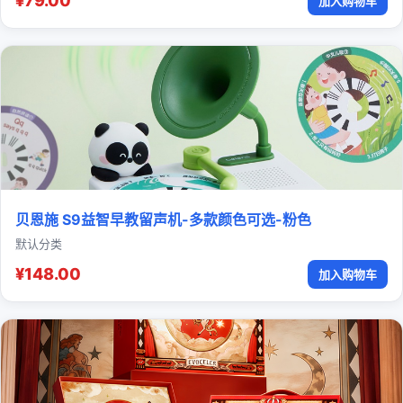
¥79.00
加入购物车
贝恩施 S9益智早教留声机-多款颜色可选-粉色
默认分类
¥148.00
加入购物车