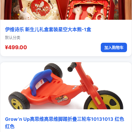
伊维诗乐 新生儿礼盒套装星空大本熊-1盒
默认分类
¥499.00
加入购物车
Grow’n Up高思维高思维脚踏折叠三轮车10131013 红色
红色