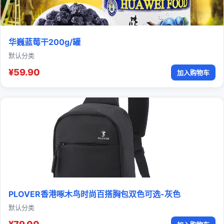
华巍蓝莓干200g/罐
默认分类
¥59.90
加入购物车
PLOVER香港啄木鸟时尚百搭胸包双色可选-灰色
默认分类