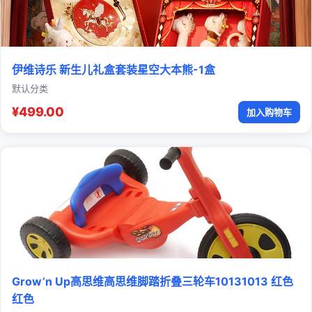
伊维诗乐 新生儿礼盒套装星空大本熊-1盒
默认分类
¥499.00
加入购物车
Grow’n Up高思维高思维脚踏折叠三轮车10131013 红色
红色