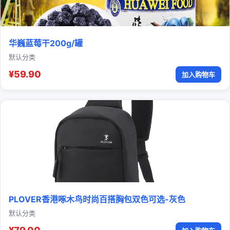
华巍蓝莓干200g/罐
默认分类
¥59.90
加入购物车
PLOVER香港啄木鸟时尚百搭胸包双色可选-灰色
默认分类