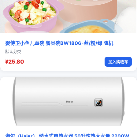
婴侍卫小鱼儿童碗 餐具碗BW1806-蓝/粉/绿 随机
默认分类
¥25.80
加入购物车
海尔（Haier） 储水式电热水器 50升速热大水量 2200W