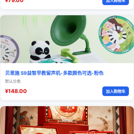
¥79.00
加入购物车
贝恩施 S9益智早教留声机-多款颜色可选-粉色
默认分类
¥148.00
加入购物车