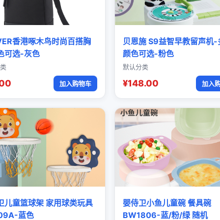
OVER香港啄木鸟时尚百搭胸
贝恩施 S9益智早教留声机-
色可选-灰色
颜色可选-粉色
类
默认分类
.00
¥148.00
加入购物车
加入
卫儿童篮球架 家用球类玩具
婴侍卫小鱼儿童碗 餐具碗
09A-蓝色
BW1806-蓝/粉/绿 随机