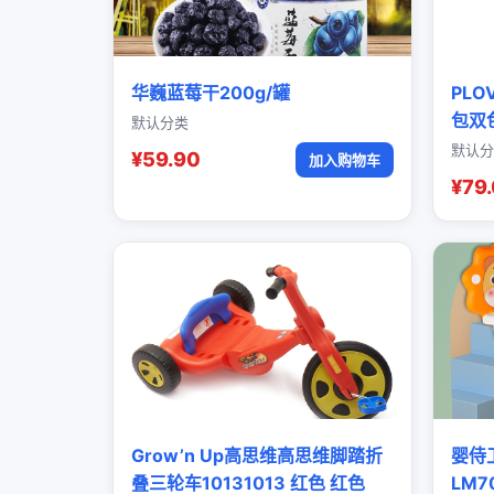
华巍蓝莓干200g/罐
PL
包双
默认分类
默认分
¥59.90
加入购物车
¥79
Grow’n Up高思维高思维脚踏折
婴侍
叠三轮车10131013 红色 红色
LM7