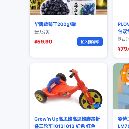
华巍蓝莓干200g/罐
PL
包双
默认分类
默认分
¥59.90
加入购物车
¥79
Grow’n Up高思维高思维脚踏折
婴侍
叠三轮车10131013 红色 红色
LM7