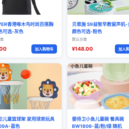
OVER香港啄木鸟时尚百搭胸
贝恩施 S9益智早教留声机-
色可选-灰色
颜色可选-粉色
类
默认分类
.00
¥148.00
加入购物车
加入
卫儿童篮球架 家用球类玩具
婴侍卫小鱼儿童碗 餐具碗
09A-蓝色
BW1806-蓝/粉/绿 随机