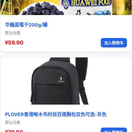
华巍蓝莓干200g/罐
默认分类
¥59.90
加入购物车
PLOVER香港啄木鸟时尚百搭胸包双色可选-灰色
默认分类