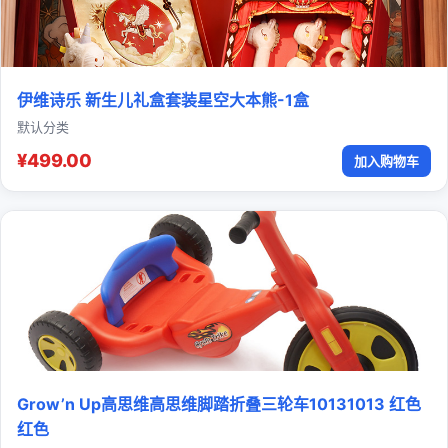
伊维诗乐 新生儿礼盒套装星空大本熊-1盒
默认分类
¥499.00
加入购物车
Grow’n Up高思维高思维脚踏折叠三轮车10131013 红色
红色