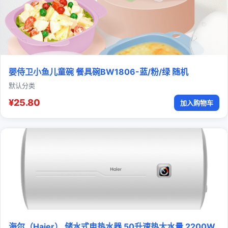
婴侍卫小鱼儿童碗 餐具碗BW1806-蓝/粉/绿 随机
默认分类
¥25.80
加入购物车
海尔（Haier） 储水式电热水器 50升速热大水量 2200W