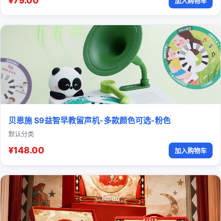
¥79.00
加入购物车
贝恩施 S9益智早教留声机-多款颜色可选-粉色
默认分类
¥148.00
加入购物车