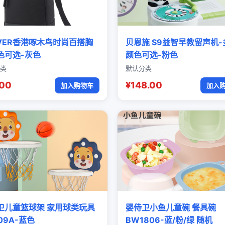
OVER香港啄木鸟时尚百搭胸
贝恩施 S9益智早教留声机-
色可选-灰色
颜色可选-粉色
类
默认分类
.00
¥148.00
加入购物车
加入
卫儿童篮球架 家用球类玩具
婴侍卫小鱼儿童碗 餐具碗
09A-蓝色
BW1806-蓝/粉/绿 随机