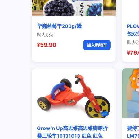
华巍蓝莓干200g/罐
PL
包双
默认分类
默认分
¥59.90
加入购物车
¥79
Grow’n Up高思维高思维脚踏折
婴侍
叠三轮车10131013 红色 红色
LM7