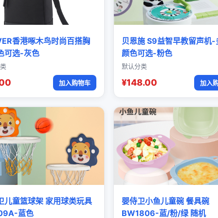
OVER香港啄木鸟时尚百搭胸
贝恩施 S9益智早教留声机-
色可选-灰色
颜色可选-粉色
类
默认分类
.00
¥148.00
加入购物车
加入
卫儿童篮球架 家用球类玩具
婴侍卫小鱼儿童碗 餐具碗
09A-蓝色
BW1806-蓝/粉/绿 随机