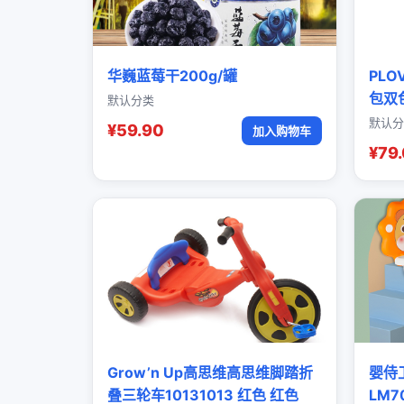
华巍蓝莓干200g/罐
PL
包双
默认分类
默认分
¥59.90
加入购物车
¥79
Grow’n Up高思维高思维脚踏折
婴侍
叠三轮车10131013 红色 红色
LM7