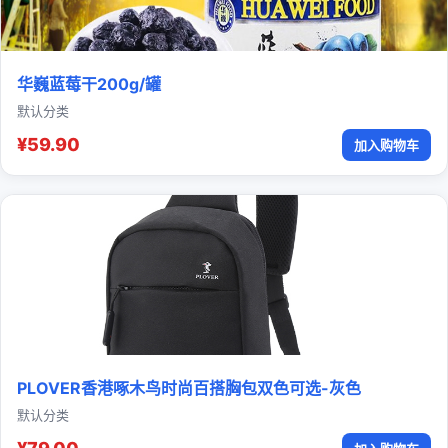
华巍蓝莓干200g/罐
默认分类
¥59.90
加入购物车
PLOVER香港啄木鸟时尚百搭胸包双色可选-灰色
默认分类