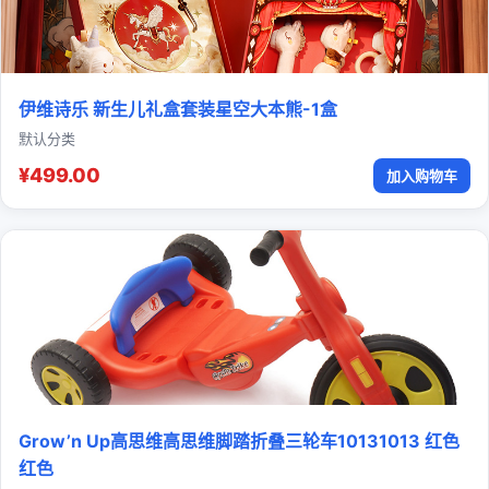
伊维诗乐 新生儿礼盒套装星空大本熊-1盒
默认分类
¥499.00
加入购物车
Grow’n Up高思维高思维脚踏折叠三轮车10131013 红色
红色