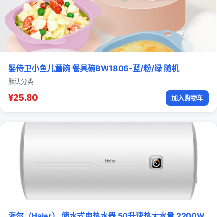
婴侍卫小鱼儿童碗 餐具碗BW1806-蓝/粉/绿 随机
默认分类
¥25.80
加入购物车
海尔（Haier） 储水式电热水器 50升速热大水量 2200W