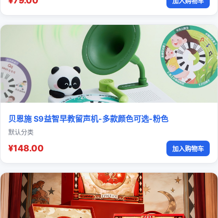
¥79.00
加入购物车
贝恩施 S9益智早教留声机-多款颜色可选-粉色
默认分类
¥148.00
加入购物车