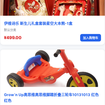
伊维诗乐 新生儿礼盒套装星空大本熊-1盒
默认分类
¥499.00
加入购物车
Grow’n Up高思维高思维脚踏折叠三轮车10131013 红色
红色