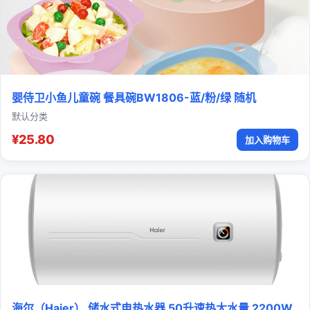
婴侍卫小鱼儿童碗 餐具碗BW1806-蓝/粉/绿 随机
默认分类
¥25.80
加入购物车
海尔（Haier） 储水式电热水器 50升速热大水量 2200W