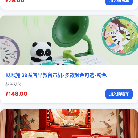
¥79.00
加入购物车
贝恩施 S9益智早教留声机-多款颜色可选-粉色
默认分类
¥148.00
加入购物车