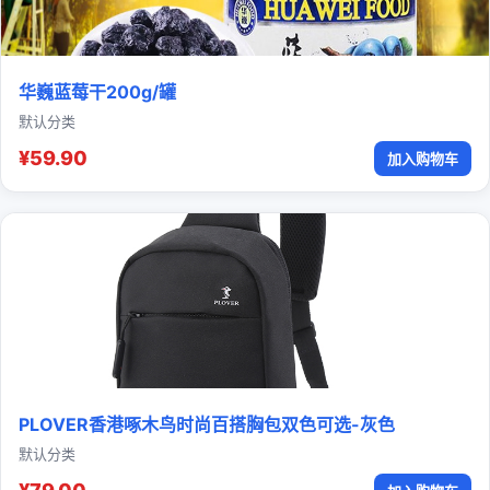
华巍蓝莓干200g/罐
默认分类
¥59.90
加入购物车
PLOVER香港啄木鸟时尚百搭胸包双色可选-灰色
默认分类