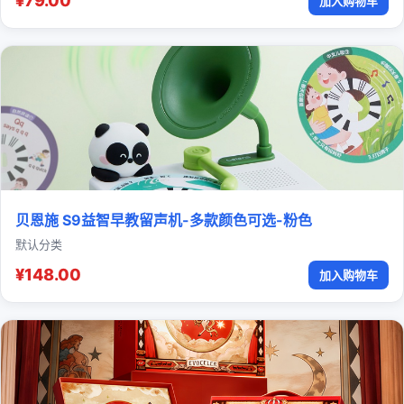
¥79.00
加入购物车
贝恩施 S9益智早教留声机-多款颜色可选-粉色
默认分类
¥148.00
加入购物车