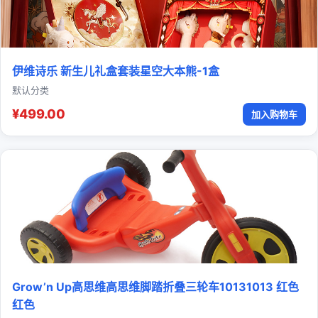
伊维诗乐 新生儿礼盒套装星空大本熊-1盒
默认分类
¥499.00
加入购物车
Grow’n Up高思维高思维脚踏折叠三轮车10131013 红色
红色