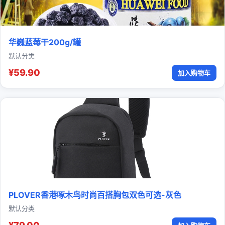
华巍蓝莓干200g/罐
默认分类
¥59.90
加入购物车
PLOVER香港啄木鸟时尚百搭胸包双色可选-灰色
默认分类