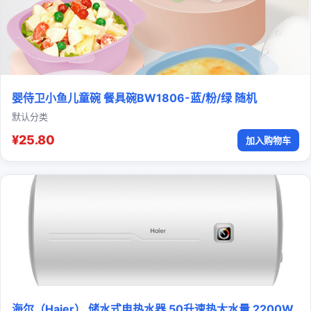
婴侍卫小鱼儿童碗 餐具碗BW1806-蓝/粉/绿 随机
默认分类
¥25.80
加入购物车
海尔（Haier） 储水式电热水器 50升速热大水量 2200W