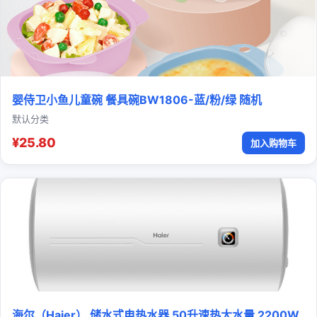
婴侍卫小鱼儿童碗 餐具碗BW1806-蓝/粉/绿 随机
默认分类
¥25.80
加入购物车
海尔（Haier） 储水式电热水器 50升速热大水量 2200W