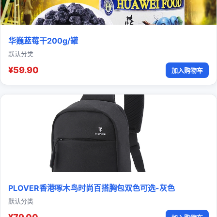
华巍蓝莓干200g/罐
默认分类
¥59.90
加入购物车
PLOVER香港啄木鸟时尚百搭胸包双色可选-灰色
默认分类