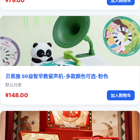
¥79.00
加入购物车
贝恩施 S9益智早教留声机-多款颜色可选-粉色
默认分类
¥148.00
加入购物车