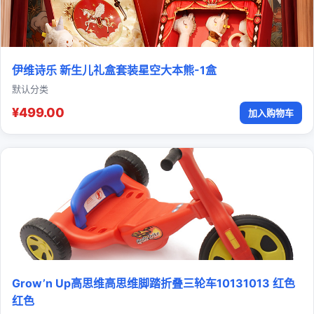
伊维诗乐 新生儿礼盒套装星空大本熊-1盒
默认分类
¥499.00
加入购物车
Grow’n Up高思维高思维脚踏折叠三轮车10131013 红色
红色