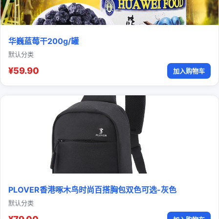
华巍蓝莓干200g/罐
默认分类
¥59.90
加入购物车
PLOVER香港啄木鸟时尚百搭胸包双色可选-灰色
默认分类