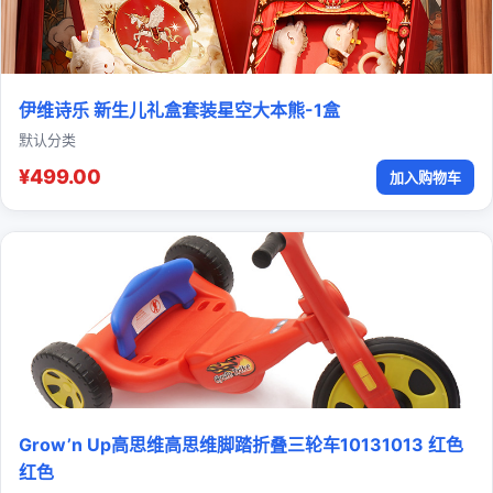
伊维诗乐 新生儿礼盒套装星空大本熊-1盒
默认分类
¥499.00
加入购物车
Grow’n Up高思维高思维脚踏折叠三轮车10131013 红色
红色