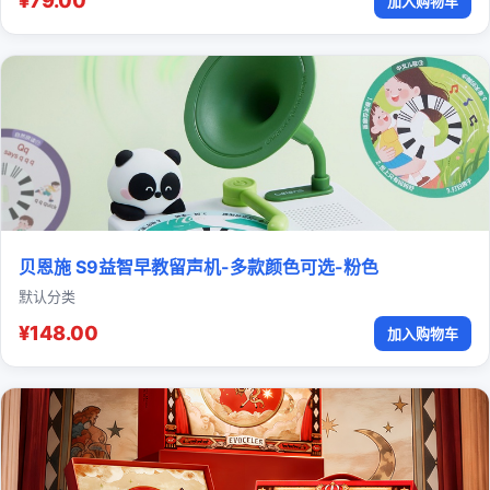
¥79.00
加入购物车
贝恩施 S9益智早教留声机-多款颜色可选-粉色
默认分类
¥148.00
加入购物车