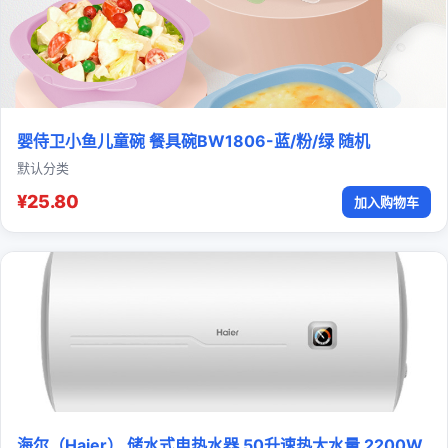
婴侍卫小鱼儿童碗 餐具碗BW1806-蓝/粉/绿 随机
默认分类
¥25.80
加入购物车
海尔（Haier） 储水式电热水器 50升速热大水量 2200W