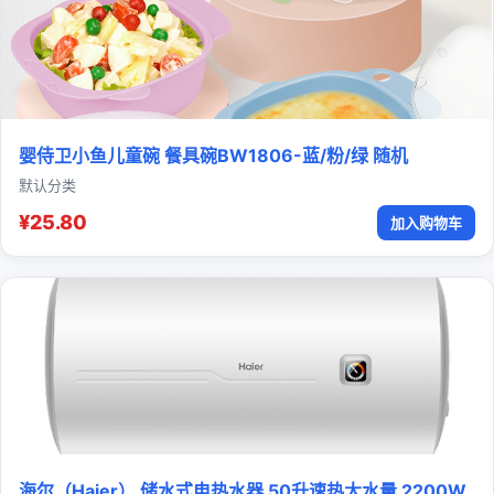
婴侍卫小鱼儿童碗 餐具碗BW1806-蓝/粉/绿 随机
默认分类
¥25.80
加入购物车
海尔（Haier） 储水式电热水器 50升速热大水量 2200W