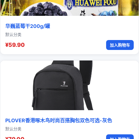
华巍蓝莓干200g/罐
默认分类
¥59.90
加入购物车
PLOVER香港啄木鸟时尚百搭胸包双色可选-灰色
默认分类