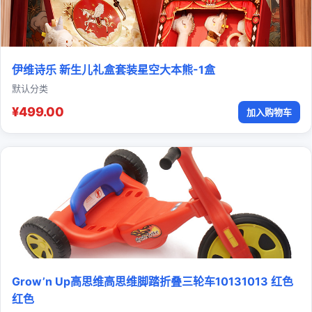
伊维诗乐 新生儿礼盒套装星空大本熊-1盒
默认分类
¥499.00
加入购物车
Grow’n Up高思维高思维脚踏折叠三轮车10131013 红色
红色