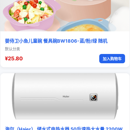
婴侍卫小鱼儿童碗 餐具碗BW1806-蓝/粉/绿 随机
默认分类
¥25.80
加入购物车
海尔（Haier） 储水式电热水器 50升速热大水量 2200W