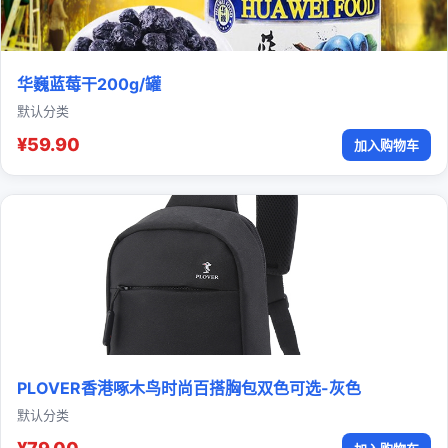
华巍蓝莓干200g/罐
默认分类
¥59.90
加入购物车
PLOVER香港啄木鸟时尚百搭胸包双色可选-灰色
默认分类