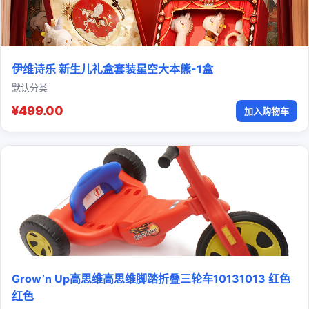
伊维诗乐 新生儿礼盒套装星空大本熊-1盒
默认分类
¥499.00
加入购物车
Grow’n Up高思维高思维脚踏折叠三轮车10131013 红色
红色