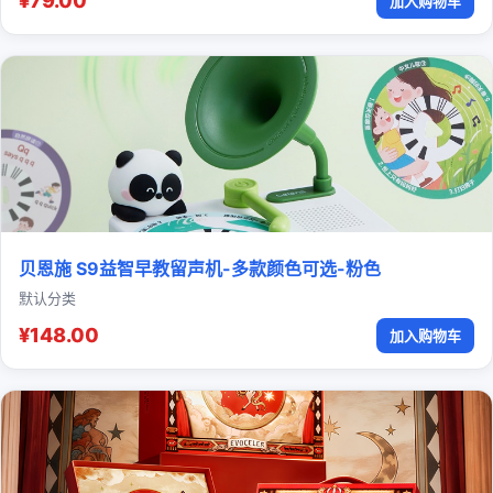
¥79.00
加入购物车
贝恩施 S9益智早教留声机-多款颜色可选-粉色
默认分类
¥148.00
加入购物车