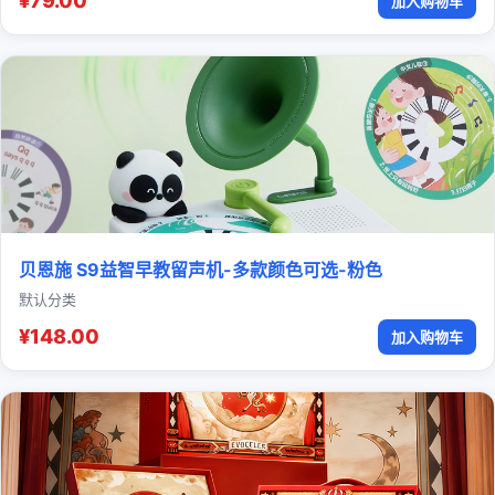
¥79.00
加入购物车
贝恩施 S9益智早教留声机-多款颜色可选-粉色
默认分类
¥148.00
加入购物车