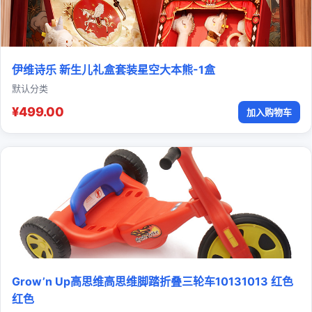
伊维诗乐 新生儿礼盒套装星空大本熊-1盒
默认分类
¥499.00
加入购物车
Grow’n Up高思维高思维脚踏折叠三轮车10131013 红色
红色