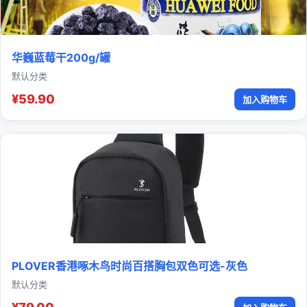
华巍蓝莓干200g/罐
默认分类
¥59.90
加入购物车
PLOVER香港啄木鸟时尚百搭胸包双色可选-灰色
默认分类