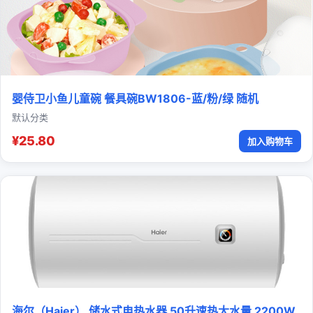
婴侍卫小鱼儿童碗 餐具碗BW1806-蓝/粉/绿 随机
默认分类
¥25.80
加入购物车
海尔（Haier） 储水式电热水器 50升速热大水量 2200W