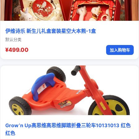
伊维诗乐 新生儿礼盒套装星空大本熊-1盒
默认分类
¥499.00
加入购物车
Grow’n Up高思维高思维脚踏折叠三轮车10131013 红色
红色