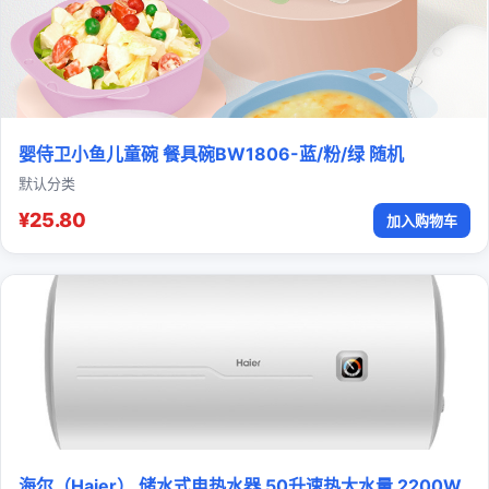
婴侍卫小鱼儿童碗 餐具碗BW1806-蓝/粉/绿 随机
默认分类
¥25.80
加入购物车
海尔（Haier） 储水式电热水器 50升速热大水量 2200W