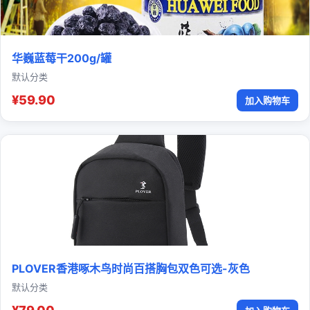
华巍蓝莓干200g/罐
默认分类
¥59.90
加入购物车
PLOVER香港啄木鸟时尚百搭胸包双色可选-灰色
默认分类