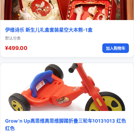
伊维诗乐 新生儿礼盒套装星空大本熊-1盒
默认分类
¥499.00
加入购物车
Grow’n Up高思维高思维脚踏折叠三轮车10131013 红色
红色