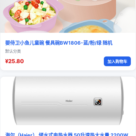
婴侍卫小鱼儿童碗 餐具碗BW1806-蓝/粉/绿 随机
默认分类
¥25.80
加入购物车
海尔（Haier） 储水式电热水器 50升速热大水量 2200W