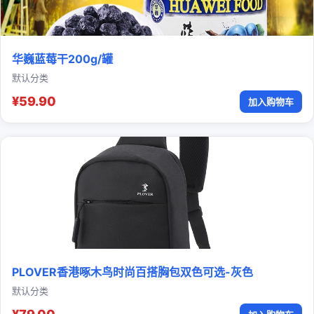
华巍蓝莓干200g/罐
默认分类
¥59.90
加入购物车
PLOVER香港啄木鸟时尚百搭胸包双色可选-灰色
默认分类