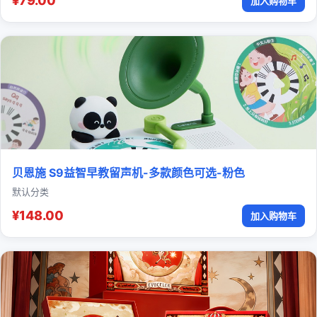
¥79.00
加入购物车
贝恩施 S9益智早教留声机-多款颜色可选-粉色
默认分类
¥148.00
加入购物车