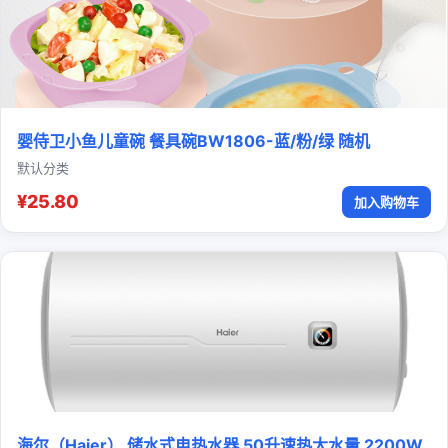
婴侍卫小鱼儿童碗 餐具碗BW1806-蓝/粉/绿 随机
默认分类
¥25.80
加入购物车
海尔（Haier） 储水式电热水器 50升速热大水量 2200W