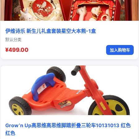
伊维诗乐 新生儿礼盒套装星空大本熊-1盒
默认分类
¥499.00
加入购物车
Grow’n Up高思维高思维脚踏折叠三轮车10131013 红色
红色