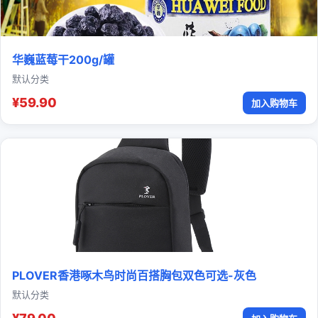
华巍蓝莓干200g/罐
默认分类
¥59.90
加入购物车
PLOVER香港啄木鸟时尚百搭胸包双色可选-灰色
默认分类