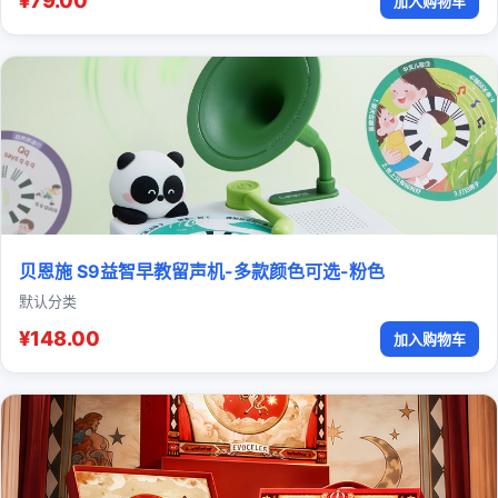
¥79.00
加入购物车
贝恩施 S9益智早教留声机-多款颜色可选-粉色
默认分类
¥148.00
加入购物车