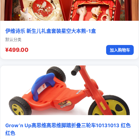
伊维诗乐 新生儿礼盒套装星空大本熊-1盒
默认分类
¥499.00
加入购物车
Grow’n Up高思维高思维脚踏折叠三轮车10131013 红色
红色