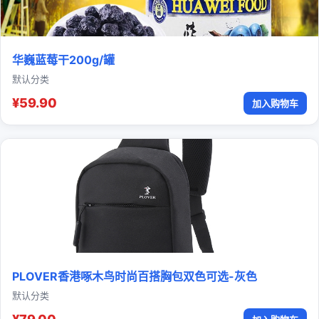
华巍蓝莓干200g/罐
默认分类
¥59.90
加入购物车
PLOVER香港啄木鸟时尚百搭胸包双色可选-灰色
默认分类