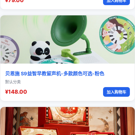
¥79.00
加入购物车
贝恩施 S9益智早教留声机-多款颜色可选-粉色
默认分类
¥148.00
加入购物车