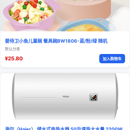
婴侍卫小鱼儿童碗 餐具碗BW1806-蓝/粉/绿 随机
默认分类
¥25.80
加入购物车
海尔（Haier） 储水式电热水器 50升速热大水量 2200W