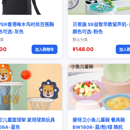
OVER香港啄木鸟时尚百搭胸
贝恩施 S9益智早教留声机-
色可选-灰色
颜色可选-粉色
类
默认分类
.00
¥148.00
加入购物车
加入
卫儿童篮球架 家用球类玩具
婴侍卫小鱼儿童碗 餐具碗
09A-蓝色
BW1806-蓝/粉/绿 随机