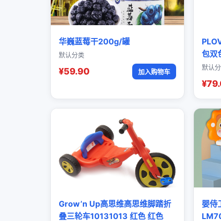
华巍蓝莓干200g/罐
PL
包双
默认分类
默认分
¥59.90
加入购物车
¥79
Grow’n Up高思维高思维脚踏折
婴侍
叠三轮车10131013 红色 红色
LM7