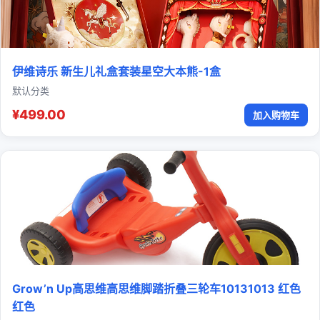
伊维诗乐 新生儿礼盒套装星空大本熊-1盒
默认分类
¥499.00
加入购物车
Grow’n Up高思维高思维脚踏折叠三轮车10131013 红色
红色