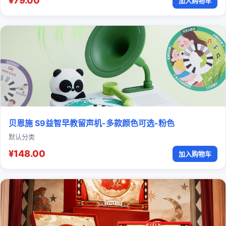
¥79.00
加入购物车
贝恩施 S9益智早教留声机-多款颜色可选-粉色
默认分类
¥148.00
加入购物车