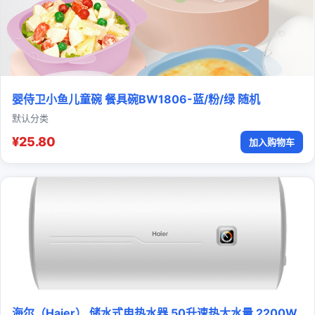
婴侍卫小鱼儿童碗 餐具碗BW1806-蓝/粉/绿 随机
默认分类
¥25.80
加入购物车
海尔（Haier） 储水式电热水器 50升速热大水量 2200W