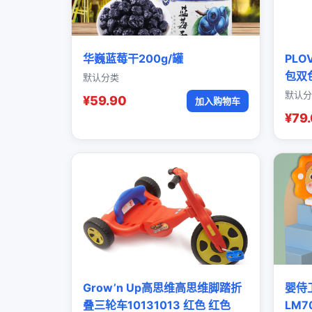
华巍蓝莓干200g/罐
PL
包双
默认分类
默认分
¥59.90
加入购物车
¥79
Grow’n Up高思维高思维脚踏折
婴侍
叠三轮车10131013 红色 红色
LM7