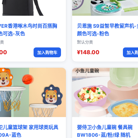
OVER香港啄木鸟时尚百搭胸
贝恩施 S9益智早教留声机-
色可选-灰色
颜色可选-粉色
类
默认分类
.00
¥148.00
加入购物车
加入
卫儿童篮球架 家用球类玩具
婴侍卫小鱼儿童碗 餐具碗
09A-蓝色
BW1806-蓝/粉/绿 随机