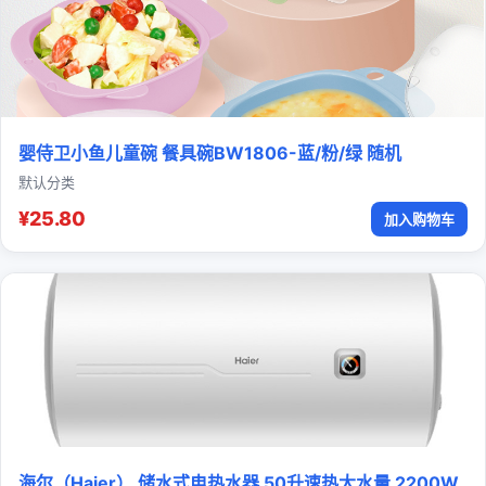
婴侍卫小鱼儿童碗 餐具碗BW1806-蓝/粉/绿 随机
默认分类
¥25.80
加入购物车
海尔（Haier） 储水式电热水器 50升速热大水量 2200W