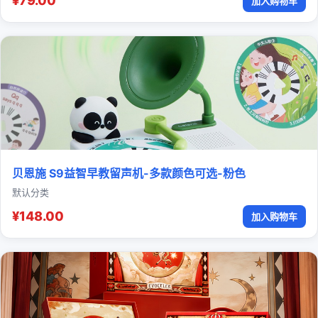
¥79.00
加入购物车
贝恩施 S9益智早教留声机-多款颜色可选-粉色
默认分类
¥148.00
加入购物车