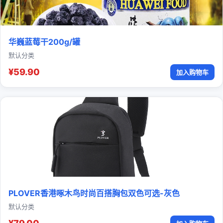
华巍蓝莓干200g/罐
默认分类
¥59.90
加入购物车
PLOVER香港啄木鸟时尚百搭胸包双色可选-灰色
默认分类