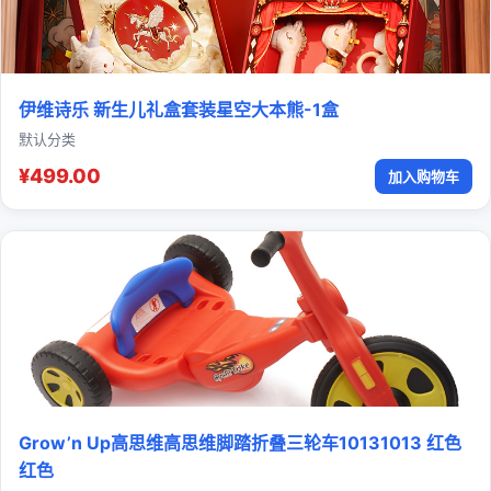
伊维诗乐 新生儿礼盒套装星空大本熊-1盒
默认分类
¥499.00
加入购物车
Grow’n Up高思维高思维脚踏折叠三轮车10131013 红色
红色