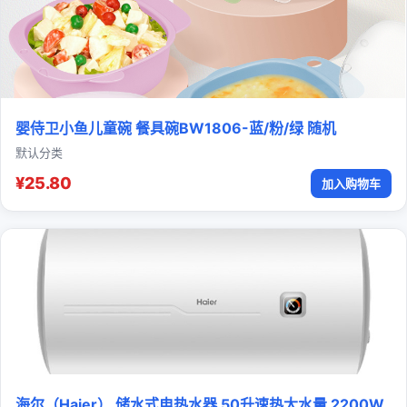
婴侍卫小鱼儿童碗 餐具碗BW1806-蓝/粉/绿 随机
默认分类
¥25.80
加入购物车
海尔（Haier） 储水式电热水器 50升速热大水量 2200W