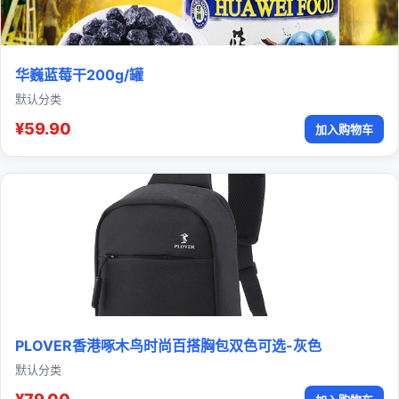
华巍蓝莓干200g/罐
默认分类
¥59.90
加入购物车
PLOVER香港啄木鸟时尚百搭胸包双色可选-灰色
默认分类