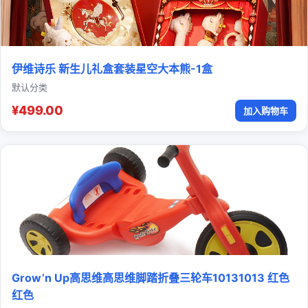
伊维诗乐 新生儿礼盒套装星空大本熊-1盒
默认分类
¥499.00
加入购物车
Grow’n Up高思维高思维脚踏折叠三轮车10131013 红色
红色