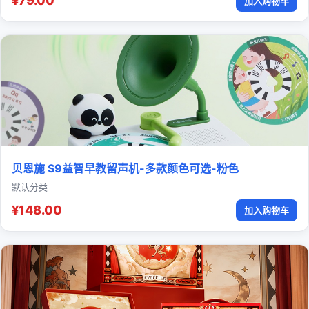
¥79.00
加入购物车
贝恩施 S9益智早教留声机-多款颜色可选-粉色
默认分类
¥148.00
加入购物车