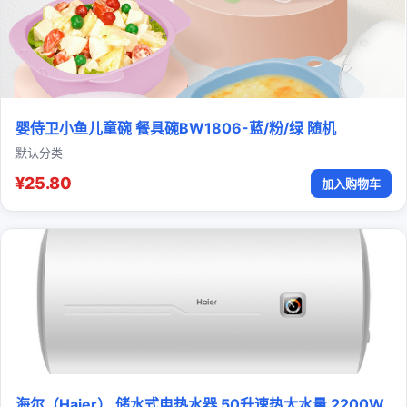
婴侍卫小鱼儿童碗 餐具碗BW1806-蓝/粉/绿 随机
默认分类
¥25.80
加入购物车
海尔（Haier） 储水式电热水器 50升速热大水量 2200W