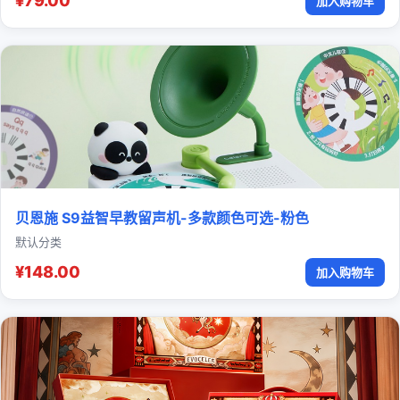
¥79.00
加入购物车
贝恩施 S9益智早教留声机-多款颜色可选-粉色
默认分类
¥148.00
加入购物车