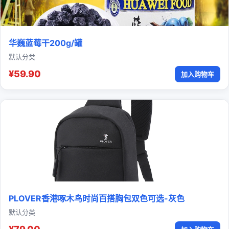
华巍蓝莓干200g/罐
默认分类
¥59.90
加入购物车
PLOVER香港啄木鸟时尚百搭胸包双色可选-灰色
默认分类