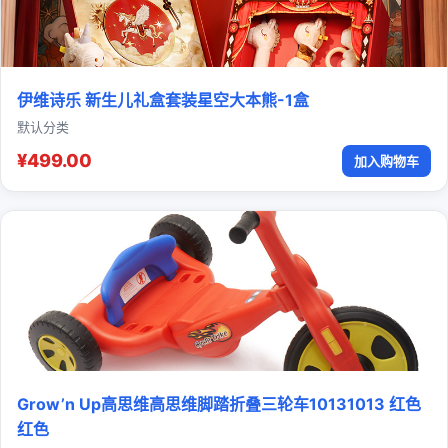
伊维诗乐 新生儿礼盒套装星空大本熊-1盒
默认分类
¥499.00
加入购物车
Grow’n Up高思维高思维脚踏折叠三轮车10131013 红色
红色