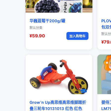
华巍蓝莓干200g/罐
PL
包双
默认分类
默认分
¥59.90
加入购物车
¥79
Grow’n Up高思维高思维脚踏折
婴侍
叠三轮车10131013 红色 红色
LM7