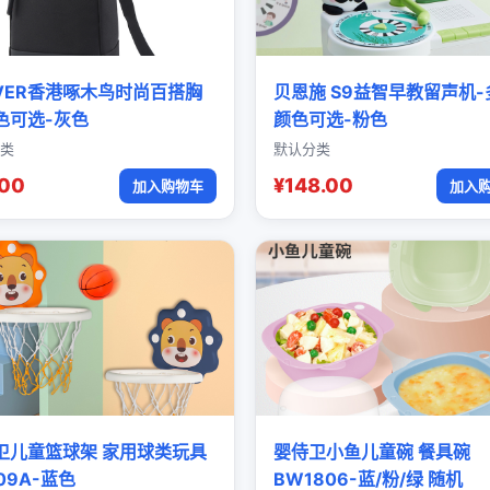
OVER香港啄木鸟时尚百搭胸
贝恩施 S9益智早教留声机-
色可选-灰色
颜色可选-粉色
类
默认分类
.00
¥148.00
加入购物车
加入
卫儿童篮球架 家用球类玩具
婴侍卫小鱼儿童碗 餐具碗
09A-蓝色
BW1806-蓝/粉/绿 随机