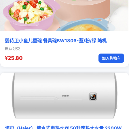
婴侍卫小鱼儿童碗 餐具碗BW1806-蓝/粉/绿 随机
默认分类
¥25.80
加入购物车
海尔（Haier） 储水式电热水器 50升速热大水量 2200W