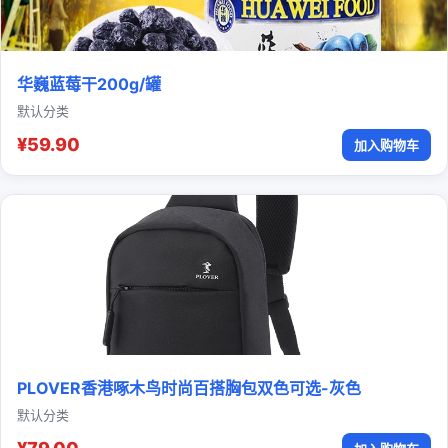
华巍蓝莓干200g/罐
默认分类
¥59.90
加入购物车
PLOVER香港啄木鸟时尚百搭胸包双色可选-灰色
默认分类