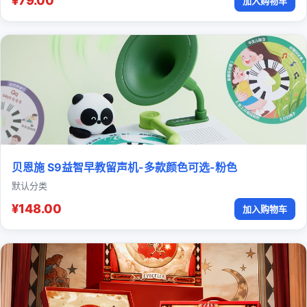
¥79.00
加入购物车
贝恩施 S9益智早教留声机-多款颜色可选-粉色
默认分类
¥148.00
加入购物车