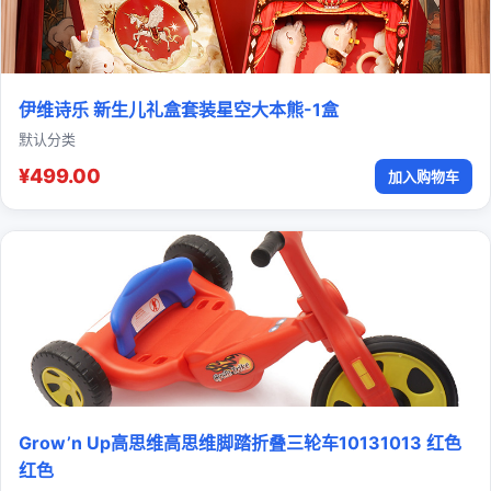
伊维诗乐 新生儿礼盒套装星空大本熊-1盒
默认分类
¥499.00
加入购物车
Grow’n Up高思维高思维脚踏折叠三轮车10131013 红色
红色