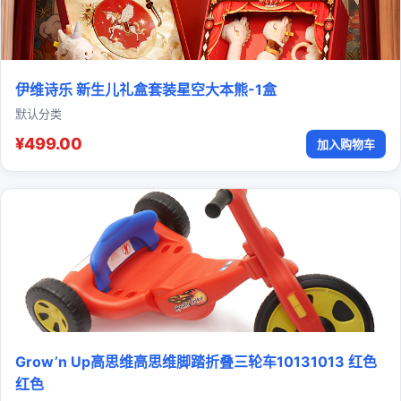
伊维诗乐 新生儿礼盒套装星空大本熊-1盒
默认分类
¥499.00
加入购物车
Grow’n Up高思维高思维脚踏折叠三轮车10131013 红色
红色