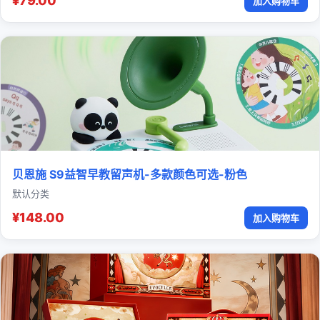
¥79.00
加入购物车
贝恩施 S9益智早教留声机-多款颜色可选-粉色
默认分类
¥148.00
加入购物车