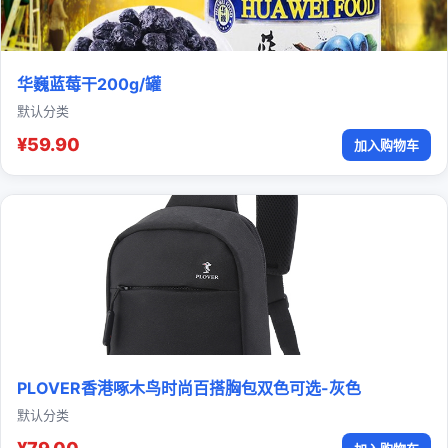
华巍蓝莓干200g/罐
默认分类
¥59.90
加入购物车
PLOVER香港啄木鸟时尚百搭胸包双色可选-灰色
默认分类