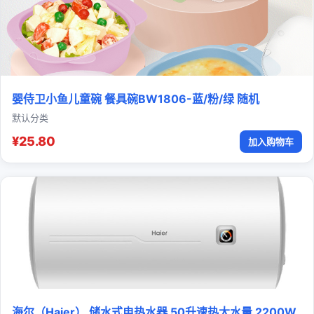
婴侍卫小鱼儿童碗 餐具碗BW1806-蓝/粉/绿 随机
默认分类
¥25.80
加入购物车
海尔（Haier） 储水式电热水器 50升速热大水量 2200W