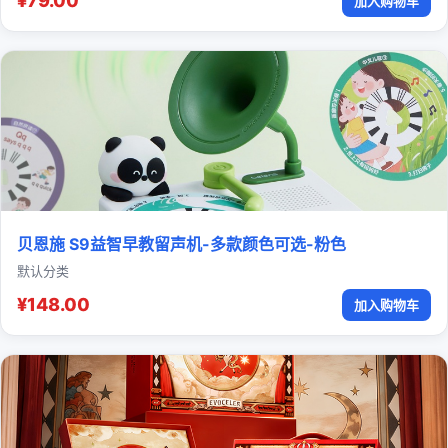
¥79.00
加入购物车
贝恩施 S9益智早教留声机-多款颜色可选-粉色
默认分类
¥148.00
加入购物车