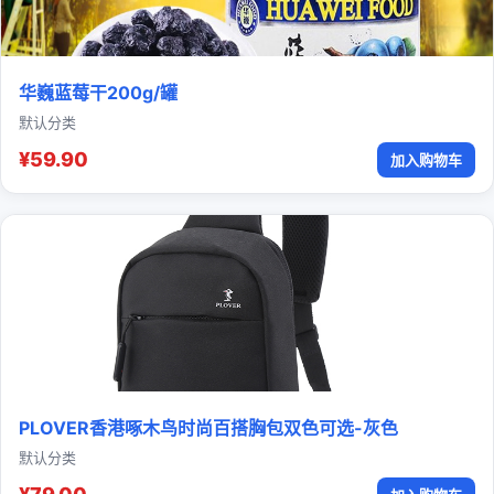
华巍蓝莓干200g/罐
默认分类
¥59.90
加入购物车
PLOVER香港啄木鸟时尚百搭胸包双色可选-灰色
默认分类