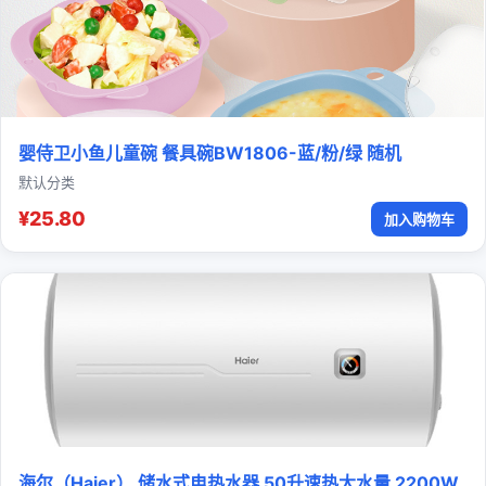
婴侍卫小鱼儿童碗 餐具碗BW1806-蓝/粉/绿 随机
默认分类
¥25.80
加入购物车
海尔（Haier） 储水式电热水器 50升速热大水量 2200W