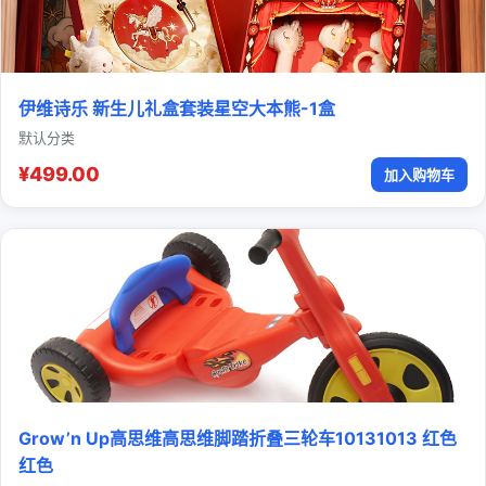
伊维诗乐 新生儿礼盒套装星空大本熊-1盒
默认分类
¥499.00
加入购物车
Grow’n Up高思维高思维脚踏折叠三轮车10131013 红色
红色