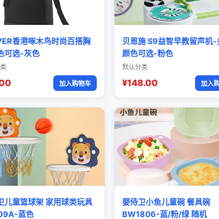
OVER香港啄木鸟时尚百搭胸
贝恩施 S9益智早教留声机-
色可选-灰色
颜色可选-粉色
类
默认分类
.00
¥148.00
加入购物车
加入
卫儿童篮球架 家用球类玩具
婴侍卫小鱼儿童碗 餐具碗
09A-蓝色
BW1806-蓝/粉/绿 随机