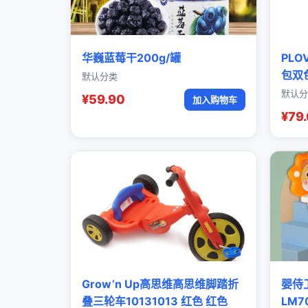
华巍蓝莓干200g/罐
PL
包双
默认分类
默认分
¥59.90
加入购物车
¥79
Grow’n Up高思维高思维脚踏折
婴侍
叠三轮车10131013 红色 红色
LM7