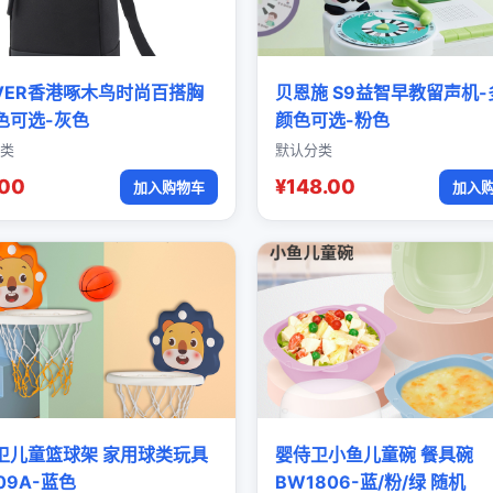
OVER香港啄木鸟时尚百搭胸
贝恩施 S9益智早教留声机-
色可选-灰色
颜色可选-粉色
类
默认分类
.00
¥148.00
加入购物车
加入
卫儿童篮球架 家用球类玩具
婴侍卫小鱼儿童碗 餐具碗
09A-蓝色
BW1806-蓝/粉/绿 随机