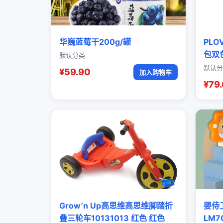
华巍蓝莓干200g/罐
PL
包双
默认分类
默认分
¥59.90
加入购物车
¥79
Grow’n Up高思维高思维脚踏折
婴侍
叠三轮车10131013 红色 红色
LM7