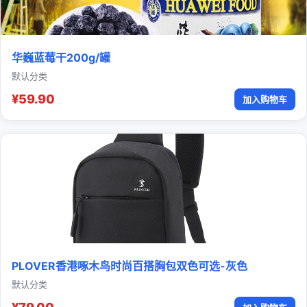
华巍蓝莓干200g/罐
默认分类
¥59.90
加入购物车
PLOVER香港啄木鸟时尚百搭胸包双色可选-灰色
默认分类