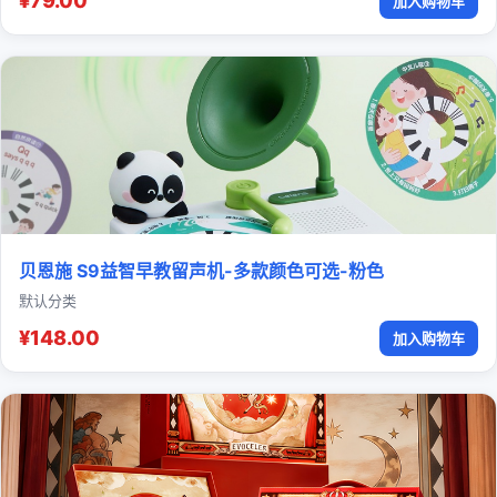
¥79.00
加入购物车
贝恩施 S9益智早教留声机-多款颜色可选-粉色
默认分类
¥148.00
加入购物车