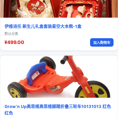
伊维诗乐 新生儿礼盒套装星空大本熊-1盒
默认分类
¥499.00
加入购物车
Grow’n Up高思维高思维脚踏折叠三轮车10131013 红色
红色