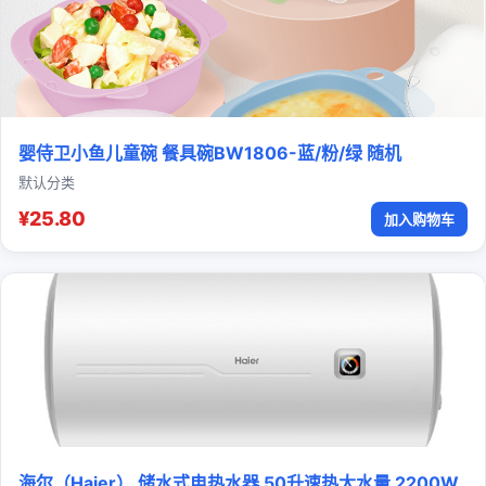
婴侍卫小鱼儿童碗 餐具碗BW1806-蓝/粉/绿 随机
默认分类
¥25.80
加入购物车
海尔（Haier） 储水式电热水器 50升速热大水量 2200W