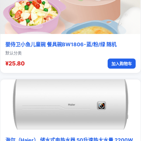
婴侍卫小鱼儿童碗 餐具碗BW1806-蓝/粉/绿 随机
默认分类
¥25.80
加入购物车
海尔（Haier） 储水式电热水器 50升速热大水量 2200W