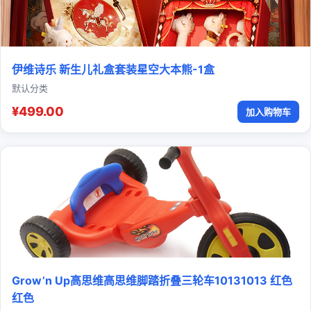
伊维诗乐 新生儿礼盒套装星空大本熊-1盒
默认分类
¥499.00
加入购物车
Grow’n Up高思维高思维脚踏折叠三轮车10131013 红色
红色