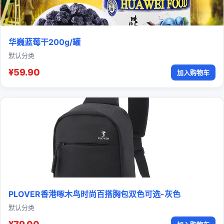
华巍蓝莓干200g/罐
默认分类
¥59.90
加入购物车
PLOVER香港啄木鸟时尚百搭胸包双色可选-灰色
默认分类