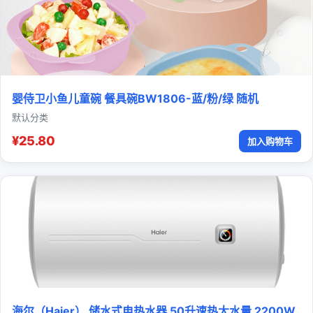
婴侍卫小鱼儿童碗 餐具碗BW1806-蓝/粉/绿 随机
默认分类
¥25.80
加入购物车
海尔（Haier） 储水式电热水器 50升速热大水量 2200W