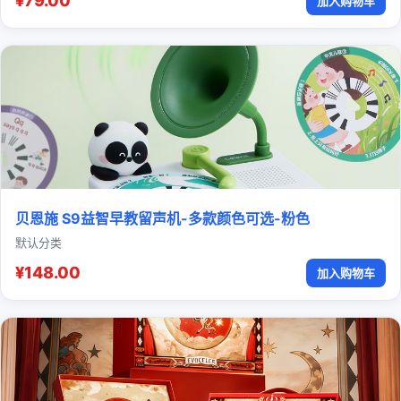
¥79.00
加入购物车
贝恩施 S9益智早教留声机-多款颜色可选-粉色
默认分类
¥148.00
加入购物车