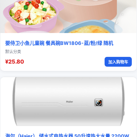
婴侍卫小鱼儿童碗 餐具碗BW1806-蓝/粉/绿 随机
默认分类
¥25.80
加入购物车
海尔（Haier） 储水式电热水器 50升速热大水量 2200W