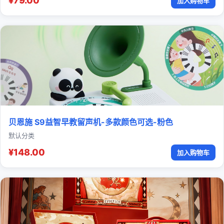
¥79.00
加入购物车
贝恩施 S9益智早教留声机-多款颜色可选-粉色
默认分类
¥148.00
加入购物车