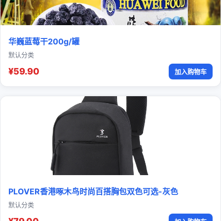
华巍蓝莓干200g/罐
默认分类
¥59.90
加入购物车
PLOVER香港啄木鸟时尚百搭胸包双色可选-灰色
默认分类