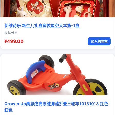
伊维诗乐 新生儿礼盒套装星空大本熊-1盒
默认分类
¥499.00
加入购物车
Grow’n Up高思维高思维脚踏折叠三轮车10131013 红色
红色