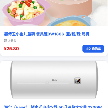
婴侍卫小鱼儿童碗 餐具碗BW1806-蓝/粉/绿 随机
默认分类
¥25.80
加入购物车
海尔（Haier） 储水式电热水器 50升速热大水量 2200W