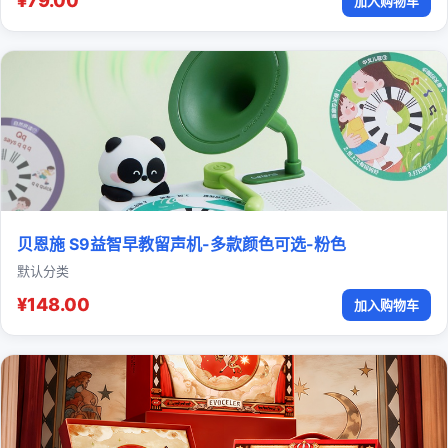
¥79.00
加入购物车
贝恩施 S9益智早教留声机-多款颜色可选-粉色
默认分类
¥148.00
加入购物车