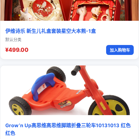
伊维诗乐 新生儿礼盒套装星空大本熊-1盒
默认分类
¥499.00
加入购物车
Grow’n Up高思维高思维脚踏折叠三轮车10131013 红色
红色