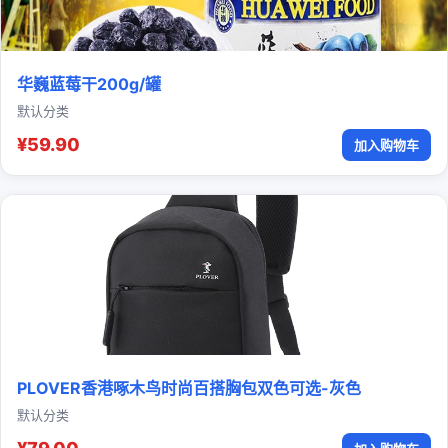
华巍蓝莓干200g/罐
默认分类
¥59.90
加入购物车
PLOVER香港啄木鸟时尚百搭胸包双色可选-灰色
默认分类