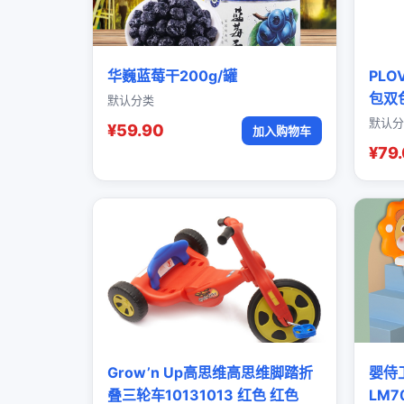
华巍蓝莓干200g/罐
PL
包双
默认分类
默认分
¥59.90
加入购物车
¥79
Grow’n Up高思维高思维脚踏折
婴侍
叠三轮车10131013 红色 红色
LM7