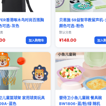
OVER香港啄木鸟时尚百搭胸
贝恩施 S9益智早教留声机-
色可选-灰色
颜色可选-粉色
类
默认分类
.00
¥148.00
加入购物车
加入
卫儿童篮球架 家用球类玩具
婴侍卫小鱼儿童碗 餐具碗
09A-蓝色
BW1806-蓝/粉/绿 随机