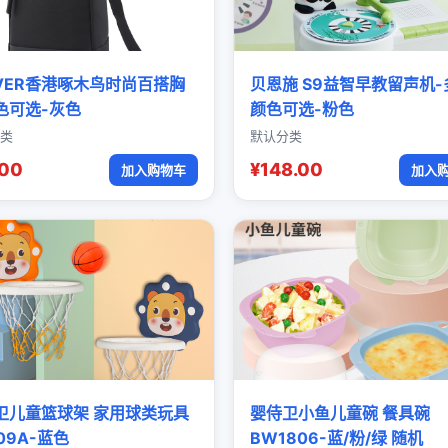
OVER香港啄木鸟时尚百搭胸
贝恩施 S9益智早教留声机-
色可选-灰色
颜色可选-粉色
类
默认分类
.00
¥148.00
加入购物车
加入
卫儿童篮球架 家用球类玩具
婴侍卫小鱼儿童碗 餐具碗
09A-蓝色
BW1806-蓝/粉/绿 随机