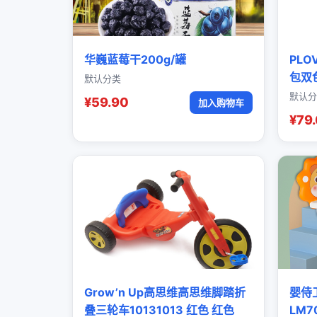
华巍蓝莓干200g/罐
PL
包双
默认分类
默认分
¥59.90
加入购物车
¥79
Grow’n Up高思维高思维脚踏折
婴侍
叠三轮车10131013 红色 红色
LM7