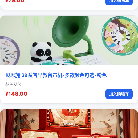
¥79.00
加入购物车
贝恩施 S9益智早教留声机-多款颜色可选-粉色
默认分类
¥148.00
加入购物车