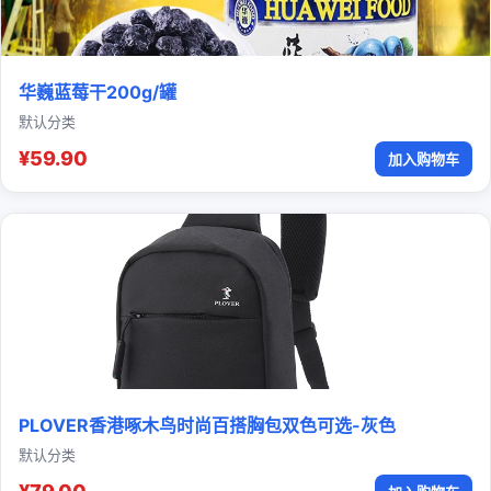
华巍蓝莓干200g/罐
默认分类
¥59.90
加入购物车
PLOVER香港啄木鸟时尚百搭胸包双色可选-灰色
默认分类