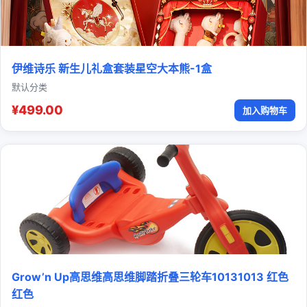
伊维诗乐 新生儿礼盒套装星空大本熊-1盒
默认分类
¥499.00
加入购物车
Grow’n Up高思维高思维脚踏折叠三轮车10131013 红色
红色