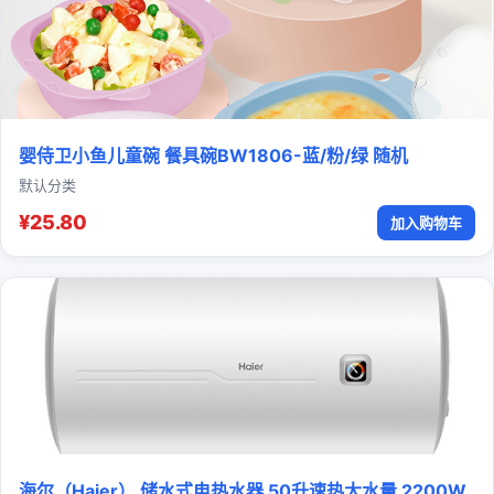
婴侍卫小鱼儿童碗 餐具碗BW1806-蓝/粉/绿 随机
默认分类
¥25.80
加入购物车
海尔（Haier） 储水式电热水器 50升速热大水量 2200W