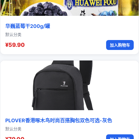
华巍蓝莓干200g/罐
默认分类
¥59.90
加入购物车
PLOVER香港啄木鸟时尚百搭胸包双色可选-灰色
默认分类