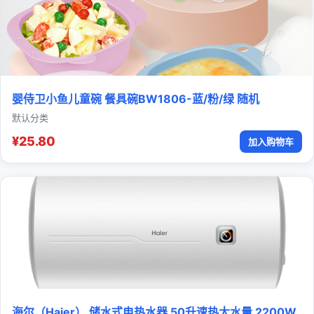
婴侍卫小鱼儿童碗 餐具碗BW1806-蓝/粉/绿 随机
默认分类
¥25.80
加入购物车
海尔（Haier） 储水式电热水器 50升速热大水量 2200W