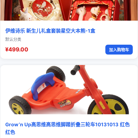
伊维诗乐 新生儿礼盒套装星空大本熊-1盒
默认分类
¥499.00
加入购物车
Grow’n Up高思维高思维脚踏折叠三轮车10131013 红色
红色