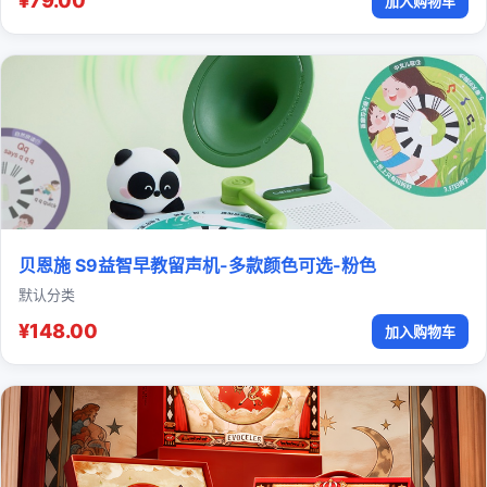
¥79.00
加入购物车
贝恩施 S9益智早教留声机-多款颜色可选-粉色
默认分类
¥148.00
加入购物车