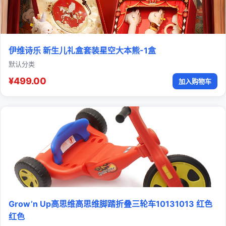
伊维诗乐 新生儿礼盒套装星空大本熊-1盒
默认分类
¥499.00
加入购物车
Grow’n Up高思维高思维脚踏折叠三轮车10131013 红色
红色