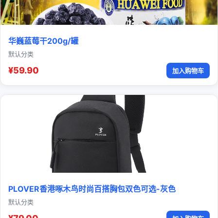
华巍蓝莓干200g/罐
默认分类
¥59.90
加入购物车
PLOVER香港啄木鸟时尚百搭胸包双色可选-灰色
默认分类