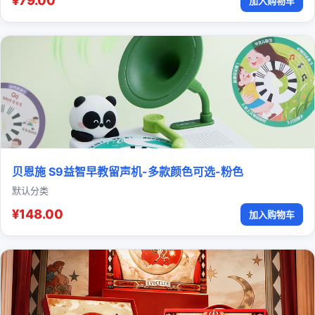
¥79.00
加入购物车
贝恩施 S9益智早教留声机-多款颜色可选-粉色
默认分类
¥148.00
加入购物车