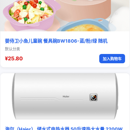
婴侍卫小鱼儿童碗 餐具碗BW1806-蓝/粉/绿 随机
默认分类
¥25.80
加入购物车
海尔（Haier） 储水式电热水器 50升速热大水量 2200W