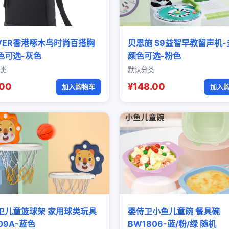
OVER香港啄木鸟时尚百搭胸
贝恩施 S9益智早教留声机-
色可选-灰色
颜色可选-粉色
类
默认分类
.00
¥148.00
加入购物车
加入
卫儿童篮球架 家用球类玩具
婴侍卫小鱼儿童碗 餐具碗
09A-蓝色
BW1806-蓝/粉/绿 随机