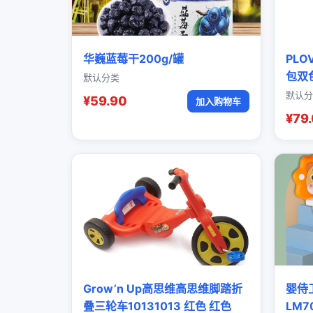
华巍蓝莓干200g/罐
PL
包双
默认分类
默认分
¥59.90
加入购物车
¥79
Grow’n Up高思维高思维脚踏折
婴侍
叠三轮车10131013 红色 红色
LM7