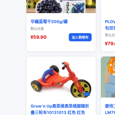
华巍蓝莓干200g/罐
PL
包双
默认分类
默认分
¥59.90
加入购物车
¥79
Grow’n Up高思维高思维脚踏折
婴侍
叠三轮车10131013 红色 红色
LM7