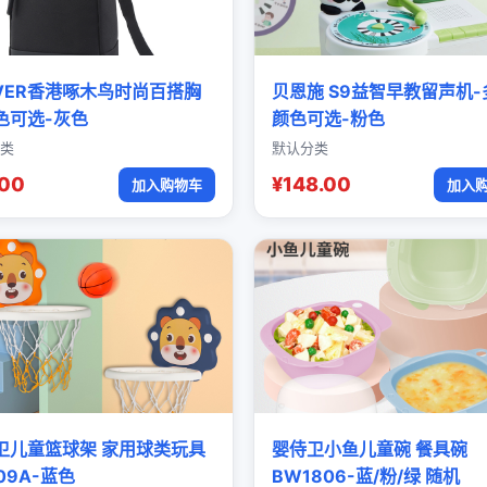
OVER香港啄木鸟时尚百搭胸
贝恩施 S9益智早教留声机-
色可选-灰色
颜色可选-粉色
类
默认分类
.00
¥148.00
加入购物车
加入
卫儿童篮球架 家用球类玩具
婴侍卫小鱼儿童碗 餐具碗
09A-蓝色
BW1806-蓝/粉/绿 随机