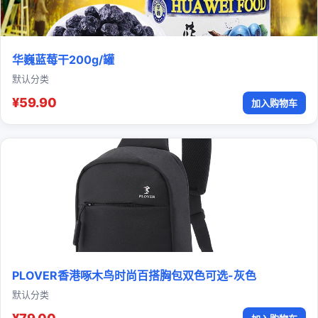
华巍蓝莓干200g/罐
默认分类
¥59.90
加入购物车
PLOVER香港啄木鸟时尚百搭胸包双色可选-灰色
默认分类