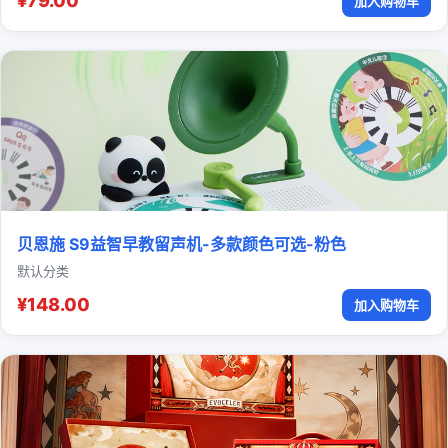
¥79.00
加入购物车
贝恩施 S9益智早教留声机-多款颜色可选-粉色
默认分类
¥148.00
加入购物车