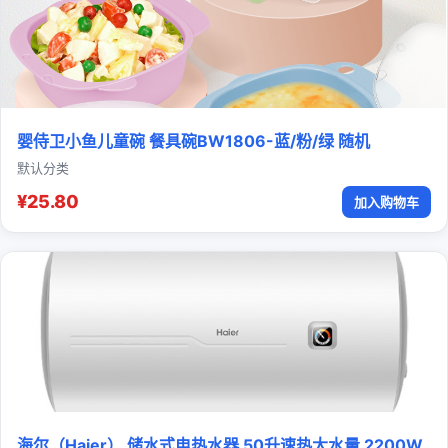
婴侍卫小鱼儿童碗 餐具碗BW1806-蓝/粉/绿 随机
默认分类
¥25.80
加入购物车
海尔（Haier） 储水式电热水器 50升速热大水量 2200W