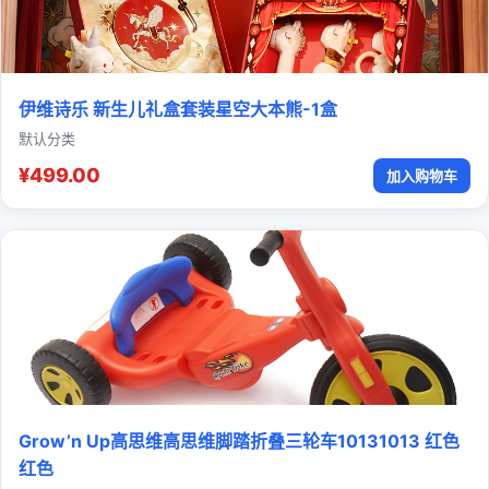
伊维诗乐 新生儿礼盒套装星空大本熊-1盒
默认分类
¥499.00
加入购物车
Grow’n Up高思维高思维脚踏折叠三轮车10131013 红色
红色