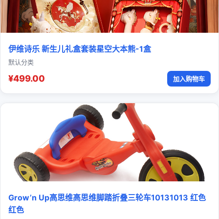
伊维诗乐 新生儿礼盒套装星空大本熊-1盒
默认分类
¥499.00
加入购物车
Grow’n Up高思维高思维脚踏折叠三轮车10131013 红色
红色