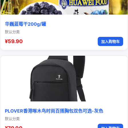
华巍蓝莓干200g/罐
默认分类
¥59.90
加入购物车
PLOVER香港啄木鸟时尚百搭胸包双色可选-灰色
默认分类