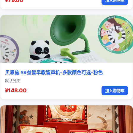
¥79.00
加入购物车
贝恩施 S9益智早教留声机-多款颜色可选-粉色
默认分类
¥148.00
加入购物车