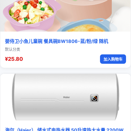
婴侍卫小鱼儿童碗 餐具碗BW1806-蓝/粉/绿 随机
默认分类
¥25.80
加入购物车
海尔（Haier） 储水式电热水器 50升速热大水量 2200W