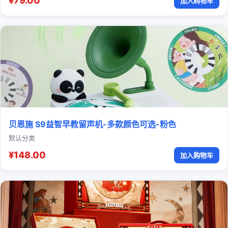
¥79.00
加入购物车
贝恩施 S9益智早教留声机-多款颜色可选-粉色
默认分类
¥148.00
加入购物车