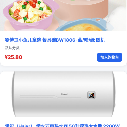
婴侍卫小鱼儿童碗 餐具碗BW1806-蓝/粉/绿 随机
默认分类
¥25.80
加入购物车
海尔（Haier） 储水式电热水器 50升速热大水量 2200W