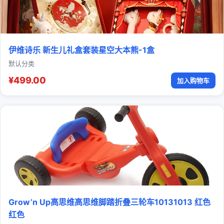
伊维诗乐 新生儿礼盒套装星空大本熊-1盒
默认分类
¥499.00
加入购物车
Grow’n Up高思维高思维脚踏折叠三轮车10131013 红色
红色