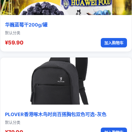
华巍蓝莓干200g/罐
默认分类
¥59.90
加入购物车
PLOVER香港啄木鸟时尚百搭胸包双色可选-灰色
默认分类