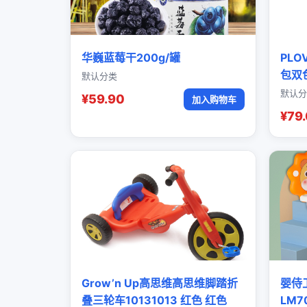
华巍蓝莓干200g/罐
PL
包双
默认分类
默认分
¥59.90
加入购物车
¥79
Grow’n Up高思维高思维脚踏折
婴侍
叠三轮车10131013 红色 红色
LM7