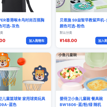
OVER香港啄木鸟时尚百搭胸
贝恩施 S9益智早教留声机-
色可选-灰色
颜色可选-粉色
类
默认分类
.00
¥148.00
加入购物车
加入
卫儿童篮球架 家用球类玩具
婴侍卫小鱼儿童碗 餐具碗
09A-蓝色
BW1806-蓝/粉/绿 随机