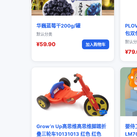
华巍蓝莓干200g/罐
PL
包双
默认分类
默认分
¥59.90
加入购物车
¥79
Grow’n Up高思维高思维脚踏折
婴侍
叠三轮车10131013 红色 红色
LM7