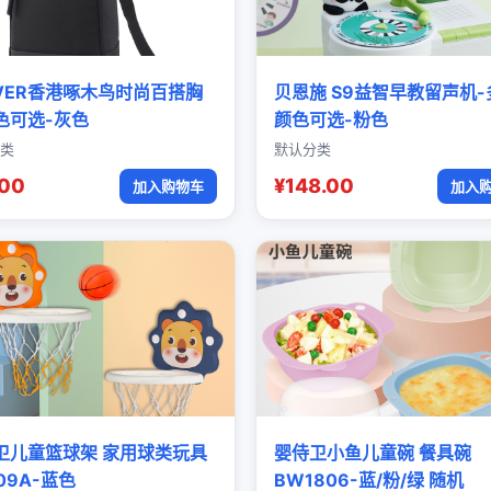
OVER香港啄木鸟时尚百搭胸
贝恩施 S9益智早教留声机-
色可选-灰色
颜色可选-粉色
类
默认分类
.00
¥148.00
加入购物车
加入
卫儿童篮球架 家用球类玩具
婴侍卫小鱼儿童碗 餐具碗
09A-蓝色
BW1806-蓝/粉/绿 随机