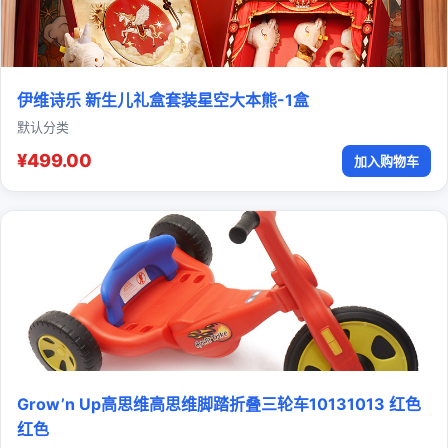
伊维诗乐 新生儿礼盒套装星空大本熊-1盒
默认分类
¥499.00
加入购物车
Grow’n Up高思维高思维脚踏折叠三轮车10131013 红色
红色