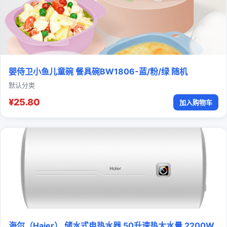
婴侍卫小鱼儿童碗 餐具碗BW1806-蓝/粉/绿 随机
默认分类
¥25.80
加入购物车
海尔（Haier） 储水式电热水器 50升速热大水量 2200W