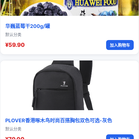
华巍蓝莓干200g/罐
默认分类
¥59.90
加入购物车
PLOVER香港啄木鸟时尚百搭胸包双色可选-灰色
默认分类