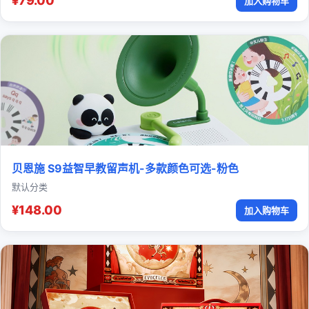
¥79.00
加入购物车
贝恩施 S9益智早教留声机-多款颜色可选-粉色
默认分类
¥148.00
加入购物车