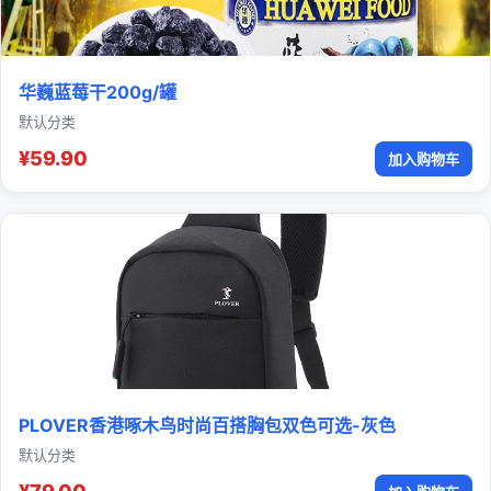
华巍蓝莓干200g/罐
默认分类
¥59.90
加入购物车
PLOVER香港啄木鸟时尚百搭胸包双色可选-灰色
默认分类