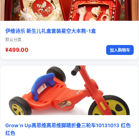
伊维诗乐 新生儿礼盒套装星空大本熊-1盒
默认分类
¥499.00
加入购物车
Grow’n Up高思维高思维脚踏折叠三轮车10131013 红色
红色