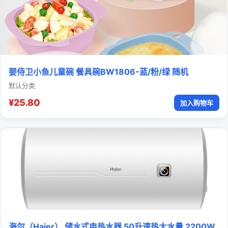
婴侍卫小鱼儿童碗 餐具碗BW1806-蓝/粉/绿 随机
默认分类
¥25.80
加入购物车
海尔（Haier） 储水式电热水器 50升速热大水量 2200W