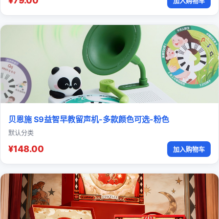
¥79.00
加入购物车
贝恩施 S9益智早教留声机-多款颜色可选-粉色
默认分类
¥148.00
加入购物车